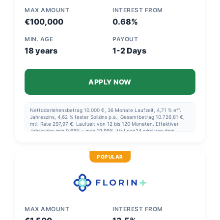
MAX AMOUNT
INTEREST FROM
€100,000
0.68%
MIN. AGE
PAYOUT
18 years
1-2 Days
APPLY NOW
Nettodarlehensbetrag 10.000 €, 36 Monate Laufzeit, 4,71 % eff.
Jahreszins, 4,62 % fester Sollzins p.a., Gesamtbetrag 10.726,81 €,
mtl. Rate 297,97 €. Laufzeit von 12 bis 120 Monaten. Effektiver
Jahreszins min 0,68% – max 19,99%. MyLoan24 wird von dem
Unternehmen hinter dieser Vergleichsseite betrieben.
POPULAR
MAX AMOUNT
INTEREST FROM