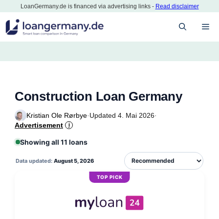
Zum
LoanGermany.de is financed via advertising links -
Read disclaimer
Inhalt
M
springen
Construction Loan Germany
Kristian Ole Rørbye
·
Updated 4. Mai 2026
·
Advertisement
i
Showing all 11 loans
Data updated:
August 5, 2026
TOP PICK