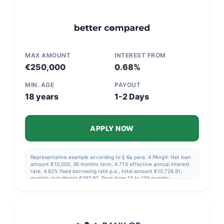
MAX AMOUNT
INTEREST FROM
€250,000
0.68%
MIN. AGE
PAYOUT
18 years
1-2 Days
APPLY NOW
Representative example according to § 6a para. 4 PAngV: Net loan
amount €10,000, 36 months term, 4.71% effective annual interest
rate, 4.62% fixed borrowing rate p.a., total amount €10,726.81,
monthly installment €297.97. Term from 12 to 120 months.
Effective annual interest rate min. 0.68% - max. 19.99%.