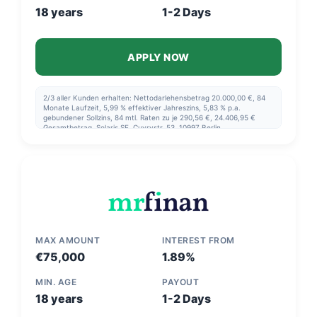
18 years
1-2 Days
APPLY NOW
2/3 aller Kunden erhalten: Nettodarlehensbetrag 20.000,00 €, 84
Monate Laufzeit, 5,99 % effektiver Jahreszins, 5,83 % p.a.
gebundener Sollzins, 84 mtl. Raten zu je 290,56 €, 24.406,95 €
Gesamtbetrag, Solaris SE, Cuvrystr. 53, 10997 Berlin
MAX AMOUNT
INTEREST FROM
€75,000
1.89%
MIN. AGE
PAYOUT
18 years
1-2 Days