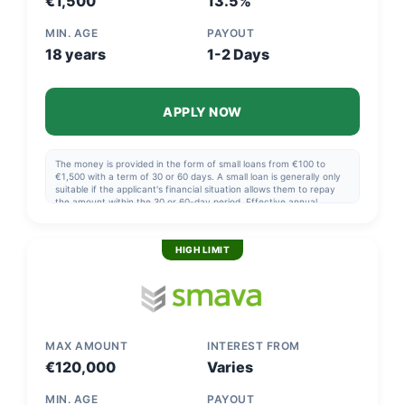
€1,500
13.5%
MIN. AGE
PAYOUT
18 years
1-2 Days
APPLY NOW
The money is provided in the form of small loans from €100 to
€1,500 with a term of 30 or 60 days. A small loan is generally only
suitable if the applicant's financial situation allows them to repay
the amount within the 30 or 60-day period. Effective annual
interest rate: 13.5% p.a.
HIGH LIMIT
MAX AMOUNT
INTEREST FROM
€120,000
Varies
MIN. AGE
PAYOUT