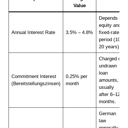
Value
Depends on
equity and
Annual Interest Rate
3.5% – 4.8%
fixed-rate
period (10–
20 years).
Charged on
undrawn
loan
Commitment Interest
0.25% per
amounts,
(Bereitstellungszinsen)
month
usually
after 6–12
months.
German
law
generally