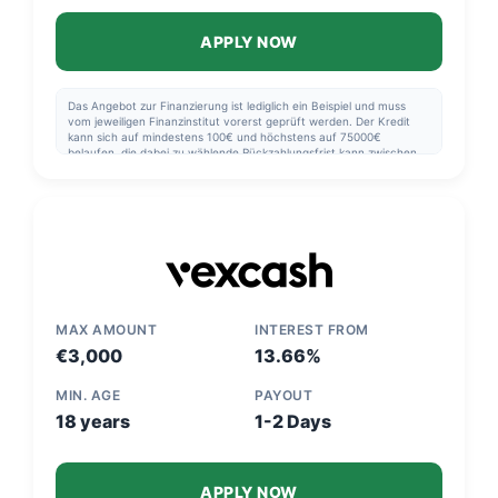
APPLY NOW
Das Angebot zur Finanzierung ist lediglich ein Beispiel und muss
vom jeweiligen Finanzinstitut vorerst geprüft werden. Der Kredit
kann sich auf mindestens 100€ und höchstens auf 75000€
belaufen, die dabei zu wählende Rückzahlungsfrist kann zwischen
61 Tagen und 10 Jahre. Der jährliche Effektivzins liegt mindestens
bei 1,93% und höchstens bei 15,95%. Der Effektivzins hängen vom
Profil des Antragstellers und dem gewählten Kredit ab. Jegliche
Informationen werden vor der Bewilligung des Kredits mitgeteilt.
Finansi hilft Ihnen kostenlos und ohne Gebühren für die Bewertung
der verschiedenen Finanzinstitute, die zu Ihnen passende
Finanzierung zu finden. Die Bedingungen wurden am 3. Juni 2022
überarbeitet.
MAX AMOUNT
INTEREST FROM
€3,000
13.66%
MIN. AGE
PAYOUT
18 years
1-2 Days
APPLY NOW