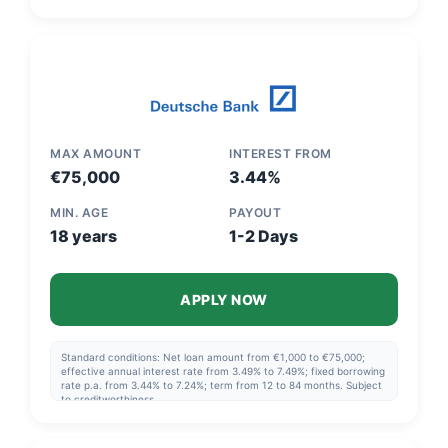
MAX AMOUNT
INTEREST FROM
€75,000
3.44%
MIN. AGE
PAYOUT
18 years
1-2 Days
APPLY NOW
Standard conditions: Net loan amount from €1,000 to €75,000;
effective annual interest rate from 3.49% to 7.49%; fixed borrowing
rate p.a. from 3.44% to 7.24%; term from 12 to 84 months. Subject
to creditworthiness.