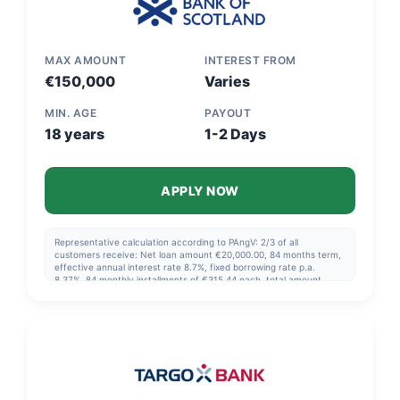
MAX AMOUNT
INTEREST FROM
€150,000
Varies
MIN. AGE
PAYOUT
18 years
1-2 Days
APPLY NOW
Representative calculation according to PAngV: 2/3 of all
customers receive: Net loan amount €20,000.00, 84 months term,
effective annual interest rate 8.7%, fixed borrowing rate p.a.
8.37%, 84 monthly installments of €315.44 each, total amount
€26,496.63. Interest rates: Min. -0.40% to max. 19.90% effective
annual interest rate. Net loan amount: €1,000 to €150,000.