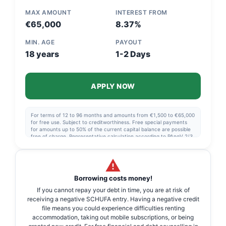
MAX AMOUNT
INTEREST FROM
€65,000
8.37%
MIN. AGE
PAYOUT
18 years
1-2 Days
APPLY NOW
For terms of 12 to 96 months and amounts from €1,500 to €65,000
for free use. Subject to creditworthiness. Free special payments
for amounts up to 50% of the current capital balance are possible
free of charge. Representative calculation according to PAngV 2/3
of all customers receive: Net loan amount €20,000.00, 84 months
term, effective annual interest rate 8.7%, fixed borrowing rate p.a.
8.37%, 84 monthly installments of €315.44 each, total amount
€26,496.63, Vereinigte Volksbank Raiffeisenbank eG, Darmstädter
Str. 62, 64354 Reinheim.
Borrowing costs money!
If you cannot repay your debt in time, you are at risk of
receiving a negative SCHUFA entry. Having a negative credit
file means you could experience difficulties renting
accommodation, taking out mobile subscriptions, or being