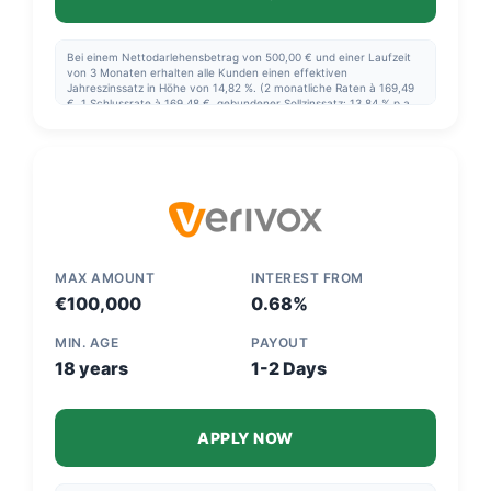
Bei einem Nettodarlehensbetrag von 500,00 € und einer Laufzeit
von 3 Monaten erhalten alle Kunden einen effektiven
Jahreszinssatz in Höhe von 14,82 %. (2 monatliche Raten à 169,49
€, 1 Schlussrate à 169,48 €, gebundener Sollzinssatz: 13,84 % p.a.,
Zinsbetrag 8,46 €, Gesamtbetrag: 508,46 €). Bonität
vorausgesetzt.
MAX AMOUNT
INTEREST FROM
€100,000
0.68%
MIN. AGE
PAYOUT
18 years
1-2 Days
APPLY NOW